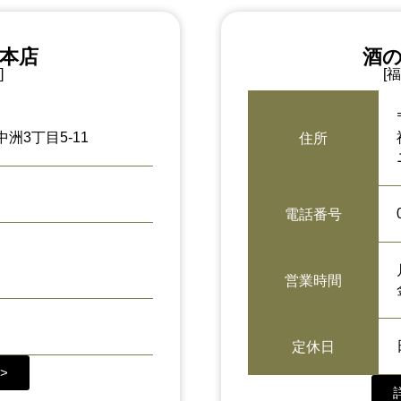
洲本店
酒の
]
[
洲3丁目5-11
住所
電話番号
営業時間
定休日
>