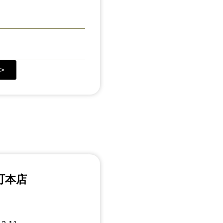
>
町本店