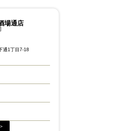
酒場通店
]
通1丁目7-18
>