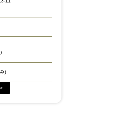
-11
0
み)
>