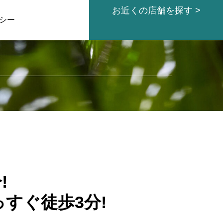
お近くの店舗を探す >
シー
!
すぐ徒歩3分!