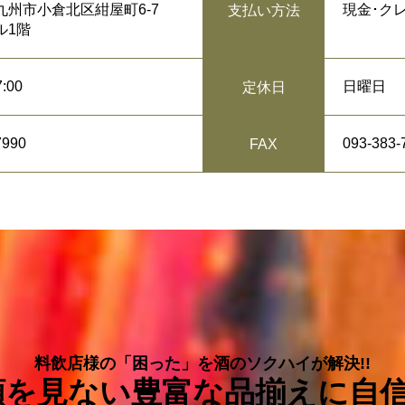
九州市小倉北区紺屋町6-7
現金･ク
支払い方法
ル1階
:00
日曜日
定休日
7990
093-383-
FAX
料飲店様の「困った」を酒のソクハイが解決!!
を見ない豊富な品揃えに自信