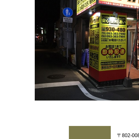
〒802-00