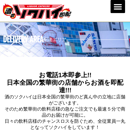
DELIVERY AREA
配達エリア
お電話1本即参上!!
日本全国の繁華街の店舗からお酒を即配
達!!!
酒のソクハイは日本全国の繁華街のど真ん中の立地に店舗
がございます。
そのため繁華街の飲料店様の急なご注文でも最速５分で商
品のお届けが可能に。
日々の飲料店様のチャンスロスを防ぐため、全従業員一丸
となってソクハイをしています！