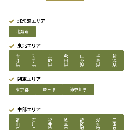
北海道エリア
北海道
東北エリア
青
岩
宮
秋
山
福
新
森
手
城
田
形
島
潟
県
県
県
県
県
県
県
関東エリア
東京都
埼玉県
神奈川県
中部エリア
富
石
福
岐
静
愛
三
山
川
井
阜
岡
知
重
県
県
県
県
県
県
県