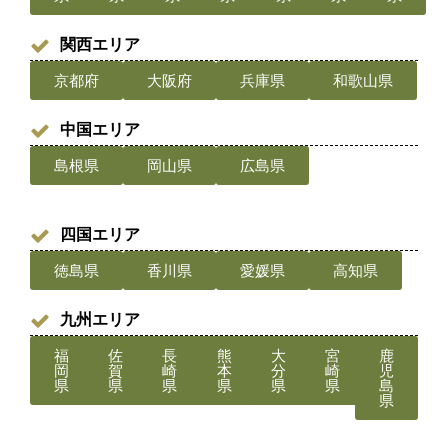
関西エリア
京都府
大阪府
兵庫県
和歌山県
中国エリア
島根県
岡山県
広島県
四国エリア
徳島県
香川県
愛媛県
高知県
九州エリア
福
佐
長
熊
大
宮
鹿
岡
賀
崎
本
分
崎
児
県
県
県
県
県
県
島
県