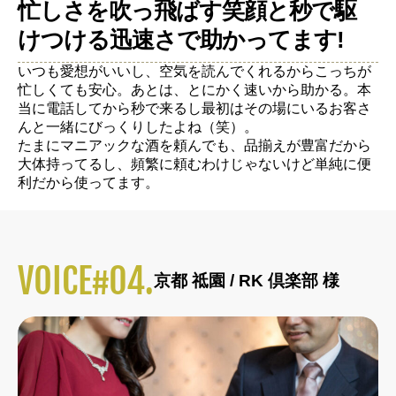
忙しさを吹っ飛ばす笑顔と秒で駆
けつける迅速さで助かってます!
いつも愛想がいいし、空気を読んでくれるからこっちが
忙しくても安心。あとは、とにかく速いから助かる。本
当に電話してから秒で来るし最初はその場にいるお客さ
んと一緒にびっくりしたよね（笑）。
たまにマニアックな酒を頼んでも、品揃えが豊富だから
大体持ってるし、頻繁に頼むわけじゃないけど単純に便
利だから使ってます。
VOICE#04.
京都 祗園 / RK 倶楽部 様