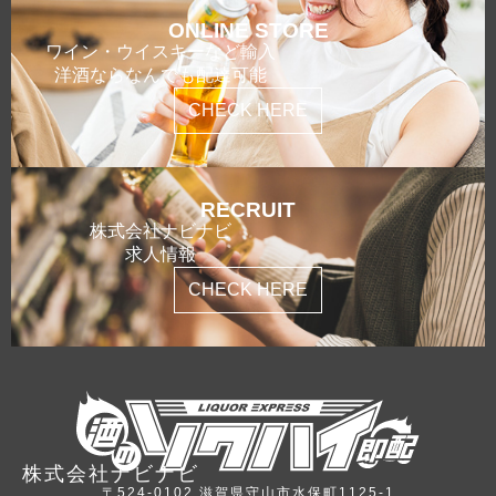
ONLINE STORE
ワイン・ウイスキーなど輸入
洋酒ならなんでも配達可能
CHECK HERE
RECRUIT
株式会社ナビナビ
求人情報
CHECK HERE
株式会社ナビナビ
〒524-0102 滋賀県守山市水保町1125-1