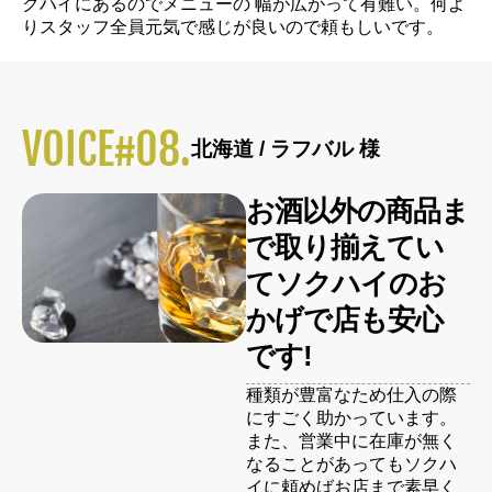
クハイにあるのでメニューの 幅が広がって有難い。何よ
りスタッフ全員元気で感じが良いので頼もしいです。
VOICE#08.
北海道 / ラフバル 様
お酒以外の商品ま
で取り揃えてい
てソクハイのお
かげで店も安心
です!
種類が豊富なため仕入の際
にすごく助かっています。
また、営業中に在庫が無く
なることがあってもソクハ
イに頼めばお店まで素早く