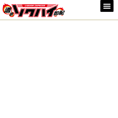
RUN THROUGH
THE NIGHT CITY
料飲店様の「あって良かった」の
お声に未来永劫お答えし続ける酒屋