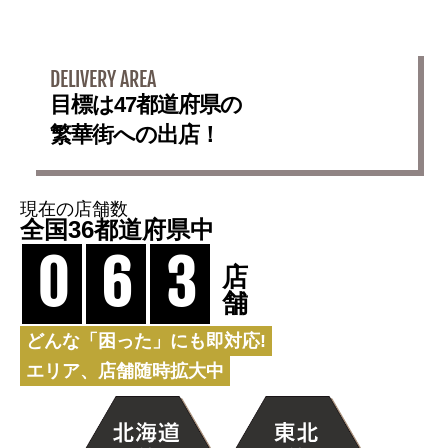
DELIVERY AREA
目標は47都道府県の
繁華街への出店！
現在の店舗数
全国36都道府県中
0
6
3
店
舗
どんな「困った」にも即対応!
エリア、店舗随時拡大中