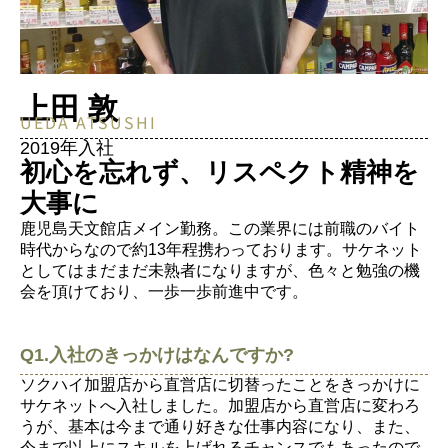
上田 敦
UEDA ATSUSHI
2019年入社
初心を忘れず、リスペクト精神を
大事に
鹿児島天文館店メイン勤務。この業界には前職のバイト
時代からなので約13年程携わっております。サケネット
としてはまだまだ未熟者になりますが、色々と勉強の機
会を頂けており、一歩一歩前進中です。
Q1.入社のきっかけはなんですか?
ソクハイ加盟店から直営店に切替ったことをきっかけに
サケネットへ入社しました。加盟店から直営店に変わろ
うが、基本は今まで通り好きな仕事内容になり、また、
今まで以上にスキルを上げれるチャンスでもあったので