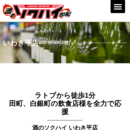
いわき平店
SHOP INFORMATION
ラトブから徒歩1分
田町、白銀町の飲食店様を全力で応
援
酒のソクハイ いわき平店