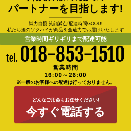
パートナーを目指します!
脚力自慢!笑顔満点!配達時間GOOD!
私たち酒のソクハイが商品を全速力でお届けいたします
営業時間ギリギリまで配達可能
018-853-1510
tel.
営業時間
16:00～26:00
※一般のお客様への配達は行っておりません。
どんなご用命もお任せください!
今すぐ電話する