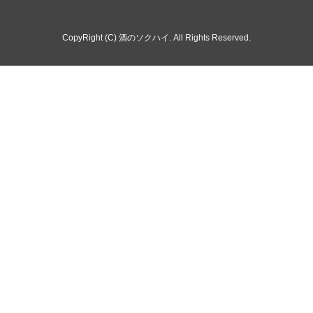
CopyRight (C) 酒のソクハイ. All Rights Reserved.