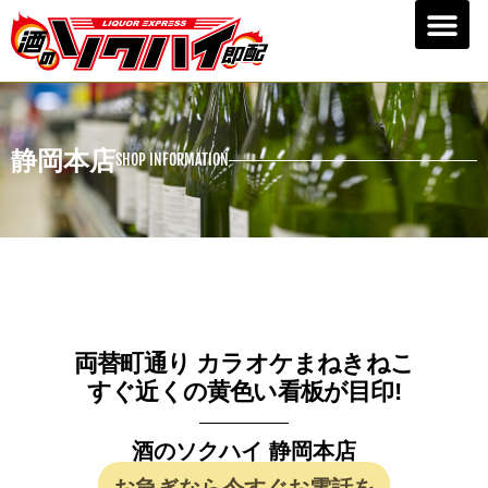
お客様の声
会社概要
求人情報
お知らせ
お問い合わせ
プライバシーポリシー
静岡本店
SHOP INFORMATION
両替町通り カラオケまねきねこ
すぐ近くの黄色い看板が目印!
酒のソクハイ 静岡本店
お急ぎなら今すぐお電話を